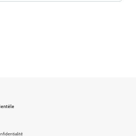
lientèle
s
nfidentialité